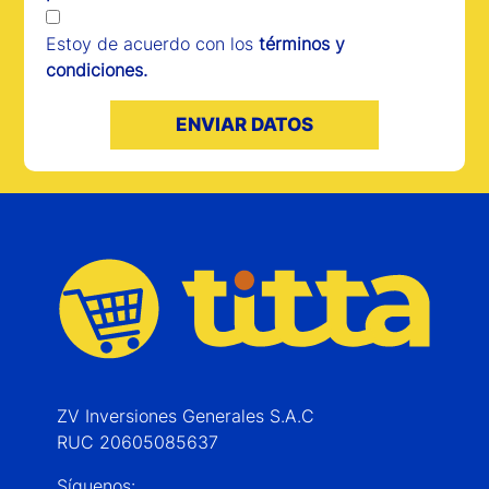
Estoy de acuerdo con los
términos y
condiciones.
ENVIAR DATOS
ZV Inversiones Generales S.A.C
RUC 20605085637
Síguenos: